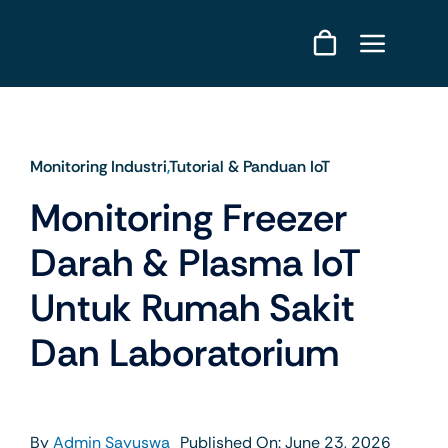
Skip
to
content
Monitoring Industri
,
Tutorial & Panduan IoT
Monitoring Freezer
Darah & Plasma IoT
Untuk Rumah Sakit
Dan Laboratorium
By
Admin Sayuswa
Published On: June 23, 2026