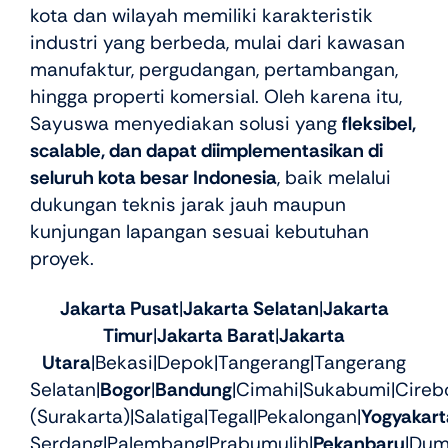
kota dan wilayah memiliki karakteristik
industri yang berbeda, mulai dari kawasan
manufaktur, pergudangan, pertambangan,
hingga properti komersial. Oleh karena itu,
Sayuswa menyediakan solusi yang
fleksibel,
scalable, dan dapat diimplementasikan di
seluruh kota besar Indonesia
, baik melalui
dukungan teknis jarak jauh maupun
kunjungan lapangan sesuai kebutuhan
proyek.
Jakarta Pusat
|
Jakarta Selatan
|
Jakarta
Timur
|
Jakarta Barat
|
Jakarta
Utara
|Bekasi|Depok|Tangerang|Tangerang
Selatan|
Bogor
|
Bandung
|Cimahi|Sukabumi|Cireb
(Surakarta)|Salatiga|Tegal|Pekalongan|
Yogyakart
Serdang|Palembang|Prabumulih|
Pekanbaru
|Dum