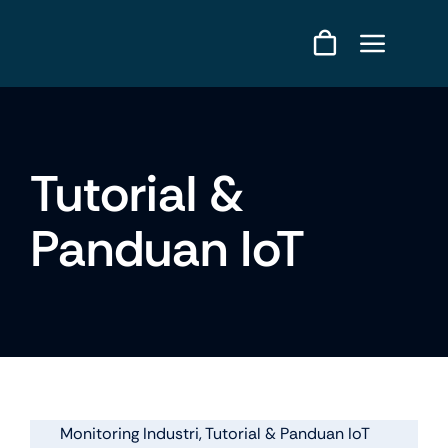
Skip
to
content
Tutorial &
Panduan IoT
Monitoring Industri
,
Tutorial & Panduan IoT