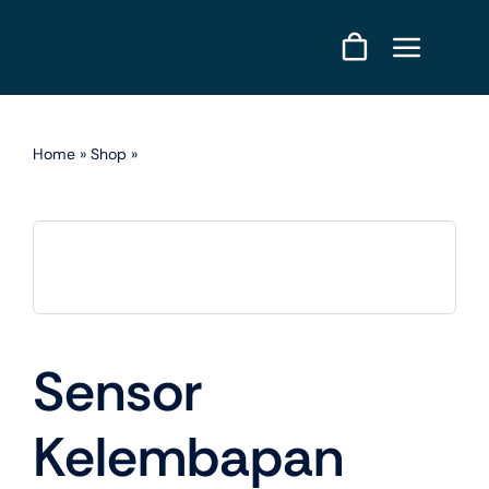
Skip
to
content
Home
»
Shop
»
Sensor Kelembapan Tanah untuk Smart
Farming
Sensor
Kelembapan