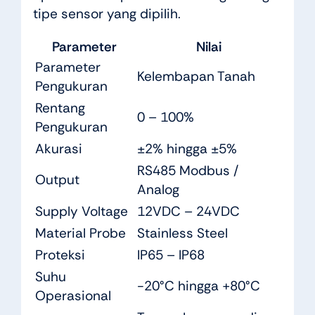
tipe sensor yang dipilih.
Parameter
Nilai
Parameter
Kelembapan Tanah
Pengukuran
Rentang
0 – 100%
Pengukuran
Akurasi
±2% hingga ±5%
RS485 Modbus /
Output
Analog
Supply Voltage
12VDC – 24VDC
Material Probe
Stainless Steel
Proteksi
IP65 – IP68
Suhu
-20°C hingga +80°C
Operasional