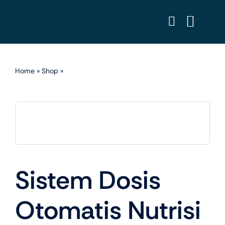
Skip
to
content
Home
»
Shop
»
Sistem Dosis Otomatis Nutrisi Hidroponik IoT
untuk Industri
Sistem Dosis
Otomatis Nutrisi