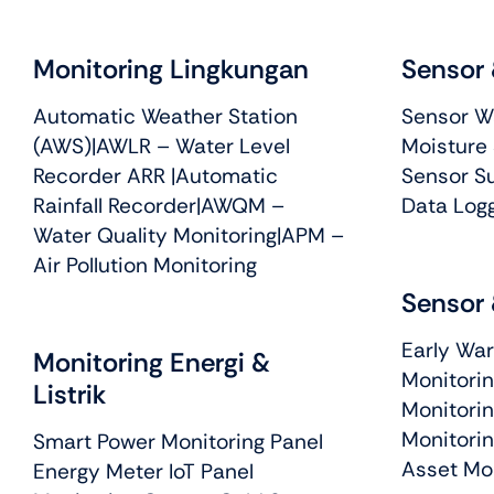
Monitoring Lingkungan
Sensor 
Automatic Weather Station
Sensor Wa
(AWS)
|
AWLR – Water Level
Moisture
Recorder ARR
|
Automatic
Sensor S
Rainfall Recorder
|
AWQM –
Data Logg
Water Quality Monitoring
|APM –
Air Pollution Monitoring
Sensor 
Early War
Monitoring Energi &
Monitorin
Listrik
Monitorin
Monitori
Smart Power Monitoring Panel
Asset Mo
Energy Meter IoT Panel