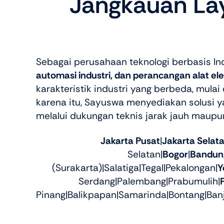
Jangkauan Lay
Sebagai perusahaan teknologi berbasis In
automasi industri, dan perancangan alat ele
karakteristik industri yang berbeda, mula
karena itu, Sayuswa menyediakan solusi 
melalui dukungan teknis jarak jauh maupu
Jakarta Pusat
|
Jakarta Selat
Selatan|
Bogor
|
Bandun
(Surakarta)|Salatiga|Tegal|Pekalongan|
Y
Serdang|Palembang|Prabumulih|
Pinang|Balikpapan|Samarinda|Bontang|Ban