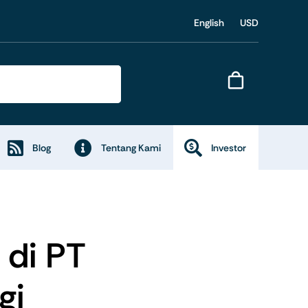
English
USD
Blog
Tentang Kami
Investor
 di PT
gi