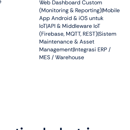
e
Web Dashboard Custom
(Monitoring & Reporting)|Mobile
App Android & iOS untuk
IoT|API & Middleware IoT
(Firebase, MQTT, REST)|Sistem
Maintenance & Asset
Management|Integrasi ERP /
MES / Warehouse