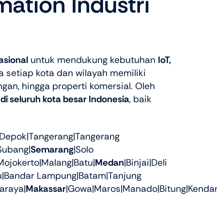
ation Industri
asional
untuk mendukung kebutuhan
IoT,
setiap kota dan wilayah memiliki
gan, hingga properti komersial. Oleh
 di seluruh kota besar Indonesia
, baik
|Depok|Tangerang|Tangerang
Subang|
Semarang
|Solo
Mojokerto|Malang|Batu|
Medan
|Binjai|Deli
lu|Bandar Lampung|Batam|Tanjung
araya|
Makassar
|Gowa|Maros|Manado|Bitung|Kendar