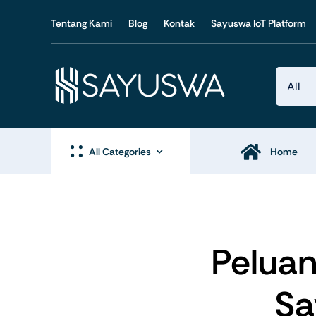
Skip
Tentang Kami
Blog
Kontak
Sayuswa IoT Platform
to
content
All Categories
Home
Produk IoT
Produ
Peluan
Sa