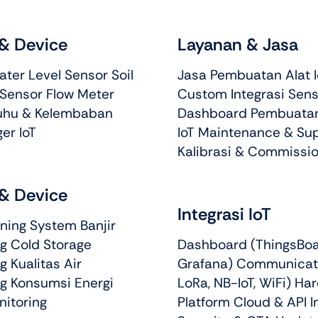
& Device
Layanan & Jasa
ter Level Sensor Soil
Jasa Pembuatan Alat I
 Sensor Flow Meter
Custom Integrasi Sens
uhu & Kelembaban
Dashboard Pembuatan
er IoT
IoT Maintenance & Su
Kalibrasi & Commissio
& Device
Integrasi IoT
ning System Banjir
g Cold Storage
Dashboard (ThingsBoa
g Kualitas Air
Grafana) Communicat
ng Konsumsi Energi
LoRa, NB-IoT, WiFi) Ha
nitoring
Platform Cloud & API I