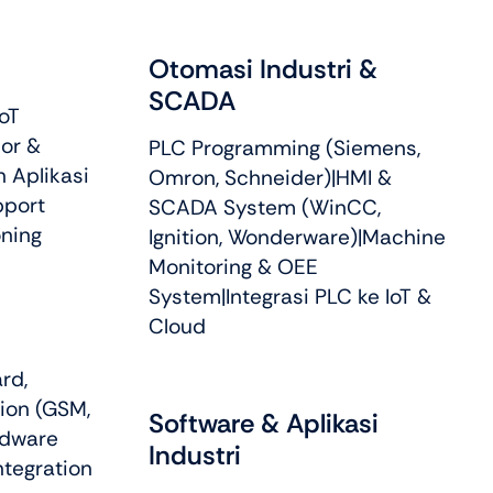
Otomasi Industri &
SCADA
oT
or &
PLC Programming (Siemens,
 Aplikasi
Omron, Schneider)|HMI &
pport
SCADA System (WinCC,
ning
Ignition, Wonderware)|Machine
Monitoring & OEE
System|Integrasi PLC ke IoT &
Cloud
rd,
ion (GSM,
Software & Aplikasi
rdware
Industri
ntegration