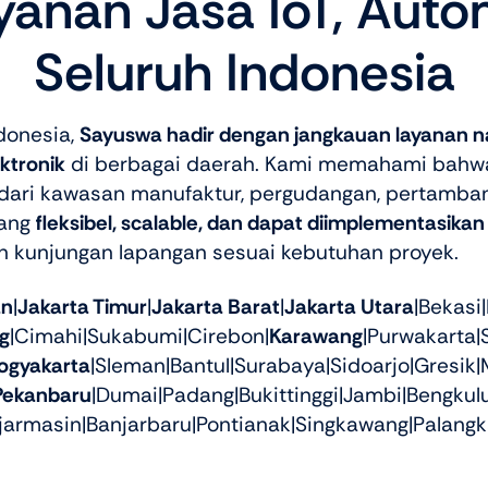
anan Jasa IoT, Autom
Seluruh Indonesia
donesia,
Sayuswa hadir dengan jangkauan layanan n
ktronik
di berbagai daerah. Kami memahami bahwa 
i dari kawasan manufaktur, pergudangan, pertamban
yang
fleksibel, scalable, dan dapat diimplementasikan
n kunjungan lapangan sesuai kebutuhan proyek.
an
|
Jakarta Timur
|
Jakarta Barat
|
Jakarta Utara
|Bekasi
g
|Cimahi|Sukabumi|Cirebon|
Karawang
|Purwakarta|
ogyakarta
|Sleman|Bantul|Surabaya|Sidoarjo|Gresik|
Pekanbaru
|Dumai|Padang|Bukittinggi|Jambi|Bengku
jarmasin|Banjarbaru|Pontianak|Singkawang|Palangk