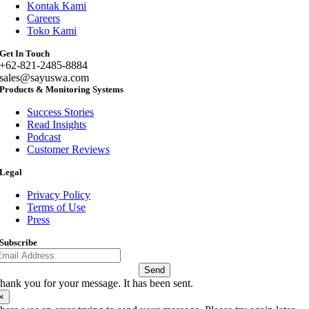
Kontak Kami
Careers
Toko Kami
Get In Touch
+62-821-2485-8884
sales@sayuswa.com
Products & Monitoring Systems
Success Stories
Read Insights
Podcast
Customer Reviews
Legal
Privacy Policy
Terms of Use
Press
Subscribe
Send
hank you for your message. It has been sent.
×