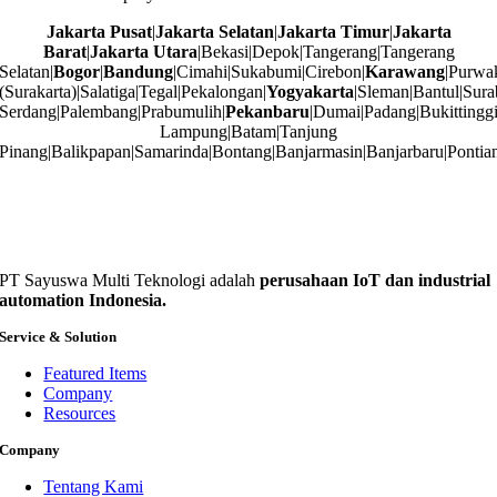
Jakarta Pusat
|
Jakarta Selatan
|
Jakarta Timur
|
Jakarta
Barat
|
Jakarta Utara
|Bekasi|Depok|Tangerang|Tangerang
Selatan|
Bogor
|
Bandung
|Cimahi|Sukabumi|Cirebon|
Karawang
|Purwa
(Surakarta)|Salatiga|Tegal|Pekalongan|
Yogyakarta
|Sleman|Bantul|Sura
Serdang|Palembang|Prabumulih|
Pekanbaru
|Dumai|Padang|Bukittingg
Lampung|Batam|Tanjung
Pinang|Balikpapan|Samarinda|Bontang|Banjarmasin|Banjarbaru|Pontia
PT Sayuswa Multi Teknologi adalah
perusahaan IoT dan industrial
automation Indonesia.
Service & Solution
Featured Items
Company
Resources
Company
Tentang Kami