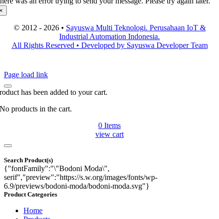
here was an error trying to send your message. Please try again later.
×
© 2012 - 2026 •
Sayuswa Multi Teknologi. Perusahaan IoT &
Industrial Automation Indonesia.
All Rights Reserved • Developed by
Sayuswa Developer Team
Page load link
roduct has been added to your cart.
No products in the cart.
0
Items
view cart
Search Product(s)
{"fontFamily":"\"Bodoni Moda\",
serif","preview":"https://s.w.org/images/fonts/wp-
6.9/previews/bodoni-moda/bodoni-moda.svg"}
Product Categories
Home