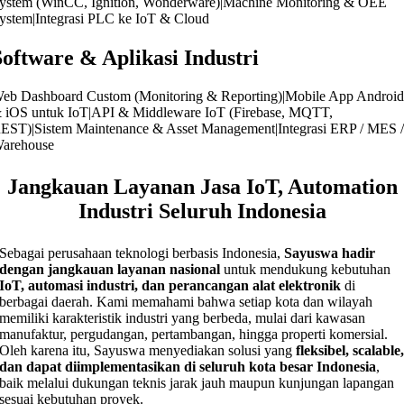
ystem (WinCC, Ignition, Wonderware)|Machine Monitoring & OEE
ystem|Integrasi PLC ke IoT & Cloud
Software & Aplikasi Industri
eb Dashboard Custom (Monitoring & Reporting)|Mobile App Androi
 iOS untuk IoT|API & Middleware IoT (Firebase, MQTT,
EST)|Sistem Maintenance & Asset Management|Integrasi ERP / MES 
arehouse
Jangkauan Layanan Jasa IoT, Automation
Industri Seluruh Indonesia
Sebagai perusahaan teknologi berbasis Indonesia,
Sayuswa hadir
dengan jangkauan layanan nasional
untuk mendukung kebutuhan
IoT, automasi industri, dan perancangan alat elektronik
di
berbagai daerah. Kami memahami bahwa setiap kota dan wilayah
memiliki karakteristik industri yang berbeda, mulai dari kawasan
manufaktur, pergudangan, pertambangan, hingga properti komersial.
Oleh karena itu, Sayuswa menyediakan solusi yang
fleksibel, scalable
dan dapat diimplementasikan di seluruh kota besar Indonesia
,
baik melalui dukungan teknis jarak jauh maupun kunjungan lapangan
sesuai kebutuhan proyek.