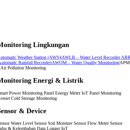
Monitoring Lingkungan
utomatic Weather Station (AWS)
|
AWLR – Water Level Recorder AR
Automatic Rainfall Recorder
|
AWQM – Water Quality Monitoring
|APM
 Air Pollution Monitoring
Monitoring Energi & Listrik
mart Power Monitoring Panel Energy Meter IoT Panel Monitoring
enset Cold Storage Monitoring
Sensor & Device
ensor Water Level Sensor Soil Moisture Sensor Flow Meter Sensor
uhu & Kelembaban Data Logger IoT