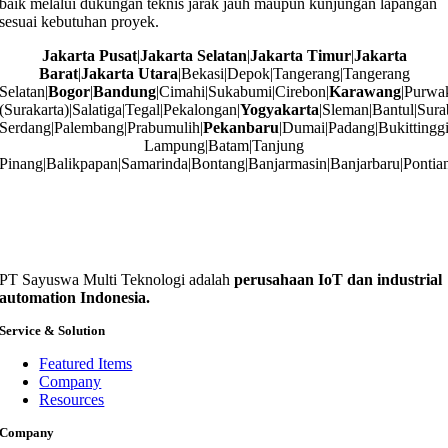
baik melalui dukungan teknis jarak jauh maupun kunjungan lapangan
sesuai kebutuhan proyek.
Jakarta Pusat
|
Jakarta Selatan
|
Jakarta Timur
|
Jakarta
Barat
|
Jakarta Utara
|Bekasi|Depok|Tangerang|Tangerang
Selatan|
Bogor
|
Bandung
|Cimahi|Sukabumi|Cirebon|
Karawang
|Purwa
(Surakarta)|Salatiga|Tegal|Pekalongan|
Yogyakarta
|Sleman|Bantul|Sura
Serdang|Palembang|Prabumulih|
Pekanbaru
|Dumai|Padang|Bukittingg
Lampung|Batam|Tanjung
Pinang|Balikpapan|Samarinda|Bontang|Banjarmasin|Banjarbaru|Pontia
PT Sayuswa Multi Teknologi adalah
perusahaan IoT dan industrial
automation Indonesia.
Service & Solution
Featured Items
Company
Resources
Company