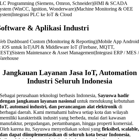
LC Programming (Siemens, Omron, Schneider)|HMI & SCADA
ystem (WinCC, Ignition, Wonderware)|Machine Monitoring & OEE
ystem|Integrasi PLC ke IoT & Cloud
Software & Aplikasi Industri
eb Dashboard Custom (Monitoring & Reporting)|Mobile App Androi
 iOS untuk IoT|API & Middleware IoT (Firebase, MQTT,
EST)|Sistem Maintenance & Asset Management|Integrasi ERP / MES 
arehouse
Jangkauan Layanan Jasa IoT, Automation
Industri Seluruh Indonesia
Sebagai perusahaan teknologi berbasis Indonesia,
Sayuswa hadir
dengan jangkauan layanan nasional
untuk mendukung kebutuhan
IoT, automasi industri, dan perancangan alat elektronik
di
berbagai daerah. Kami memahami bahwa setiap kota dan wilayah
memiliki karakteristik industri yang berbeda, mulai dari kawasan
manufaktur, pergudangan, pertambangan, hingga properti komersial.
Oleh karena itu, Sayuswa menyediakan solusi yang
fleksibel, scalable
dan dapat diimplementasikan di seluruh kota besar Indonesia
,