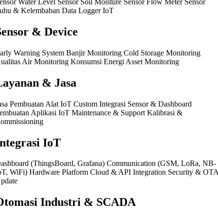
ensor Water Level Sensor Soil Moisture Sensor Flow Meter Sensor
uhu & Kelembaban Data Logger IoT
Sensor & Device
arly Warning System Banjir Monitoring Cold Storage Monitoring
ualitas Air Monitoring Konsumsi Energi Asset Monitoring
Layanan & Jasa
asa Pembuatan Alat IoT Custom Integrasi Sensor & Dashboard
embuatan Aplikasi IoT Maintenance & Support Kalibrasi &
ommissioning
Integrasi IoT
ashboard (ThingsBoard, Grafana) Communication (GSM, LoRa, NB-
oT, WiFi) Hardware Platform Cloud & API Integration Security & OT
pdate
Otomasi Industri & SCADA