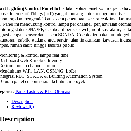
rt Lighting Control Panel IoT
adalah solusi panel kontrol pencaha
basis Internet of Things (IoT) yang dirancang untuk mengotomatisasi,
onitor, dan mengendalikan sistem penerangan secara real-time dari m
a. Panel ini mendukung kontrol lampu per channel, penjadwalan otomat
itoring status ON/OFF, dashboard berbasis web, notifikasi alarm, serta
egrasi dengan sensor dan sistem SCADA. Cocok digunakan untuk ged
kantoran, pabrik, gudang, area parkir, jalan lingkungan, kawasan indust
pus, rumah sakit, hingga fasilitas publik.
onitoring & kontrol lampu real-time
ashboard web & mobile friendly
ustom jumlah channel lampu
Mendukung WiFi, LAN, GSM/4G, LoRa
ntegrasi PLC, SCADA & Building Automation System
kuran panel custom sesuai kebutuhan proyek
egories:
Panel Listrik & PLC Otomasi
Description
Reviews (0)
Description