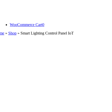
Skip
to
content
WooCommerce Cart
0
me
»
Shop
»
Smart Lighting Control Panel IoT