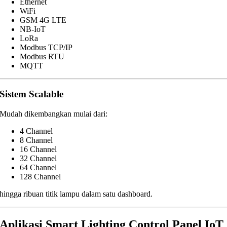
Ethernet
WiFi
GSM 4G LTE
NB-IoT
LoRa
Modbus TCP/IP
Modbus RTU
MQTT
Sistem Scalable
Mudah dikembangkan mulai dari:
4 Channel
8 Channel
16 Channel
32 Channel
64 Channel
128 Channel
hingga ribuan titik lampu dalam satu dashboard.
Aplikasi Smart Lighting Control Panel IoT