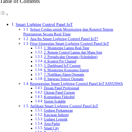
Table of Contents
Smart Lighting Control Panel IoT
Solusi Cerdas untuk Monitoring dan Kontrol Sistem
Penerangan Secara Real-Time
Apa Itu Smart Lighting Control Panel IoT?
Fitur Unggulan Smart Lighting Control Panel IoT
1. Monitoring Lampu Real-Time
2. Remote Control Lampu dari Mana Saja
3. Penjadwalan Otomatis (Scheduling)
4. Kontrol Per Channel
5. Dashboard IoT Custom
6. Monitoring Konsumsi Energi
7. Notifikasi Alarm Otomatis
8. Integrasi Sensor Otomatis
Keunggulan Smart Lighting Control Panel IoT SAYUSWA
Desain Panel Profesional
Ukuran Panel Custom
Komunikasi Fleksibel
Sistem Scalable
Aplikasi Smart Lighting Control Panel IoT
Gedung Perkantoran
Kawasan Industri
Gudang Logistik
Area Parkir
Smart City