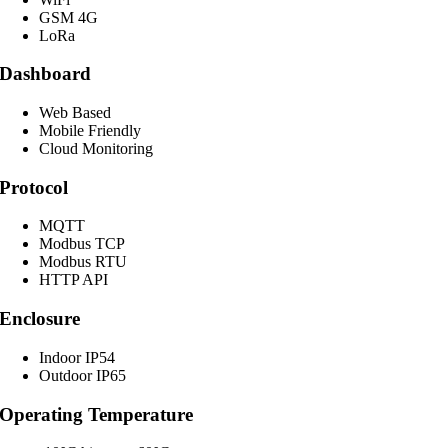
GSM 4G
LoRa
Dashboard
Web Based
Mobile Friendly
Cloud Monitoring
Protocol
MQTT
Modbus TCP
Modbus RTU
HTTP API
Enclosure
Indoor IP54
Outdoor IP65
Operating Temperature