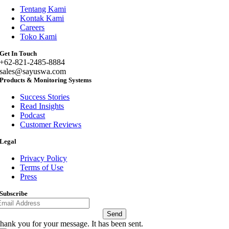
Tentang Kami
Kontak Kami
Careers
Toko Kami
Get In Touch
+62-821-2485-8884
sales@sayuswa.com
Products & Monitoring Systems
Success Stories
Read Insights
Podcast
Customer Reviews
Legal
Privacy Policy
Terms of Use
Press
Subscribe
Send
hank you for your message. It has been sent.