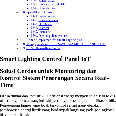
Rumah Sakit
Kampus dan Sekolah
Hotel dan Resort
Spesifikasi Umum
Power Supply
Communication
Dashboard
Protocol
Enclosure
Operating Temperature
Benefit Implementasi Smart Lighting IoT
Mengapa Memilih PT SAYUSWA MULTI TEKNOLOGI?
CTA – Konsultasi Gratis
Smart Lighting Control Panel IoT
Solusi Cerdas untuk Monitoring dan
Kontrol Sistem Penerangan Secara Real-
Time
Di era digital dan Industri 4.0, efisiensi energi menjadi salah satu fokus
utama bagi perusahaan, industri, gedung komersial, dan fasilitas publik
Penggunaan lampu yang tidak terkontrol sering menyebabkan
pemborosan energi listrik yang berdampak langsung pada peningkatan
biaya operasional.