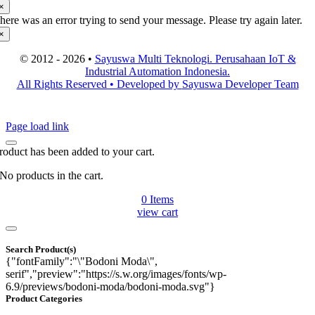
×
here was an error trying to send your message. Please try again later.
×
© 2012 - 2026 •
Sayuswa Multi Teknologi. Perusahaan IoT &
Industrial Automation Indonesia.
All Rights Reserved • Developed by
Sayuswa Developer Team
Page load link
roduct has been added to your cart.
No products in the cart.
0
Items
view cart
Search Product(s)
{"fontFamily":"\"Bodoni Moda\",
serif","preview":"https://s.w.org/images/fonts/wp-
6.9/previews/bodoni-moda/bodoni-moda.svg"}
Product Categories