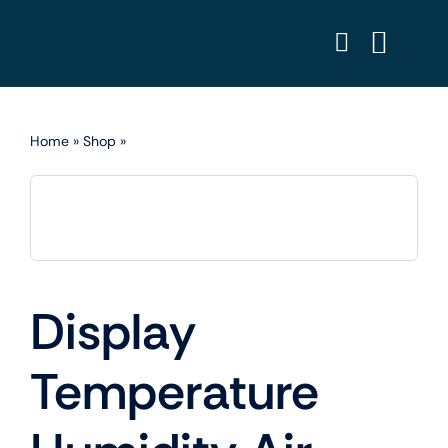
Skip
to
content
Home
»
Shop
»
Display Temperature Humidity Air Pressure
Display
Temperature