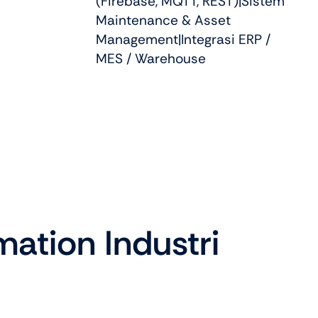
(Firebase, MQTT, REST)|Sistem
Maintenance & Asset
Management|Integrasi ERP /
MES / Warehouse
ation Industri