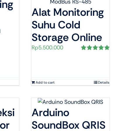
ing
Alat Monitoring
Suhu Cold
n
Storage Online
Rp
5.500.000
Rated
5.00
out of 5
Add to cart
Details
ksi
Arduino
or
SoundBox QRIS