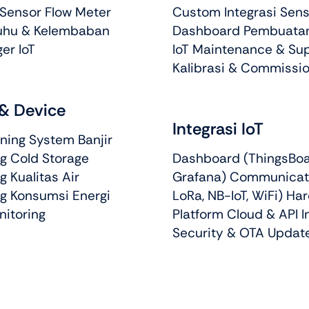
 Sensor Flow Meter
Custom Integrasi Sens
uhu & Kelembaban
Dashboard Pembuatan
er IoT
IoT Maintenance & Su
Kalibrasi & Commissio
& Device
Integrasi IoT
ning System Banjir
g Cold Storage
Dashboard (ThingsBoa
g Kualitas Air
Grafana) Communicat
ng Konsumsi Energi
LoRa, NB-IoT, WiFi) Ha
nitoring
Platform Cloud & API I
Security & OTA Updat