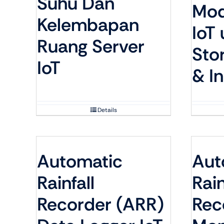
Suhu Dan
Mod
Kelembapan
IoT
Ruang Server
Sto
IoT
& In
Details
Automatic
Aut
Rainfall
Rain
Recorder (ARR)
Rec