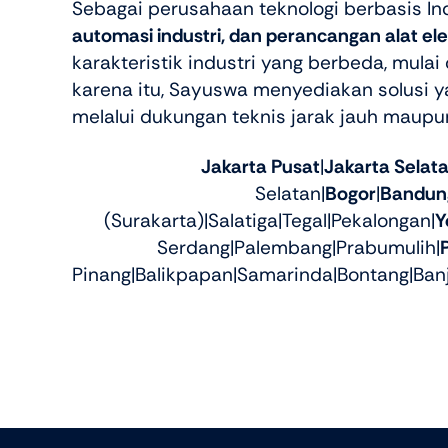
Sebagai perusahaan teknologi berbasis In
automasi industri, dan perancangan alat ele
karakteristik industri yang berbeda, mula
karena itu, Sayuswa menyediakan solusi 
melalui dukungan teknis jarak jauh maupu
Jakarta Pusat
|
Jakarta Selat
Selatan|
Bogor
|
Bandun
(Surakarta)|Salatiga|Tegal|Pekalongan|
Y
Serdang|Palembang|Prabumulih|
Pinang|Balikpapan|Samarinda|Bontang|Ban