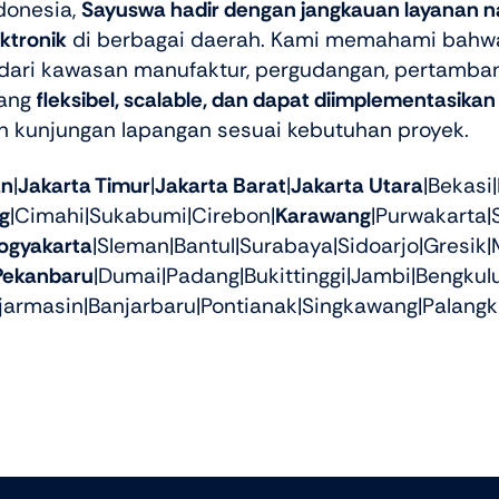
donesia,
Sayuswa hadir dengan jangkauan layanan n
ktronik
di berbagai daerah. Kami memahami bahwa 
i dari kawasan manufaktur, pergudangan, pertamban
yang
fleksibel, scalable, dan dapat diimplementasikan
n kunjungan lapangan sesuai kebutuhan proyek.
an
|
Jakarta Timur
|
Jakarta Barat
|
Jakarta Utara
|Bekasi
g
|Cimahi|Sukabumi|Cirebon|
Karawang
|Purwakarta|
ogyakarta
|Sleman|Bantul|Surabaya|Sidoarjo|Gresik|
Pekanbaru
|Dumai|Padang|Bukittinggi|Jambi|Bengku
jarmasin|Banjarbaru|Pontianak|Singkawang|Palangk