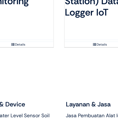
itoring
Station) Dat
Logger IoT
Details
Details
& Device
Layanan & Jasa
ter Level Sensor Soil
Jasa Pembuatan Alat I