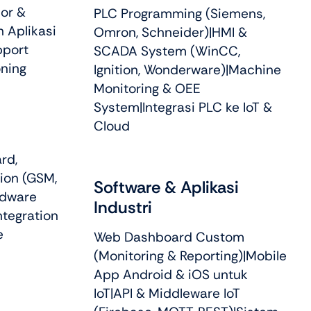
or &
PLC Programming (Siemens,
 Aplikasi
Omron, Schneider)|HMI &
pport
SCADA System (WinCC,
ning
Ignition, Wonderware)|Machine
Monitoring & OEE
System|Integrasi PLC ke IoT &
Cloud
rd,
ion (GSM,
Software & Aplikasi
rdware
Industri
ntegration
e
Web Dashboard Custom
(Monitoring & Reporting)|Mobile
App Android & iOS untuk
IoT|API & Middleware IoT