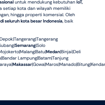
asional
untuk mendukung kebutuhan
IoT,
setiap kota dan wilayah memiliki
gan, hingga properti komersial. Oleh
 di seluruh kota besar Indonesia
, baik
|Depok|Tangerang|Tangerang
Subang|
Semarang
|Solo
Mojokerto|Malang|Batu|
Medan
|Binjai|Deli
lu|Bandar Lampung|Batam|Tanjung
araya|
Makassar
|Gowa|Maros|Manado|Bitung|Kendar