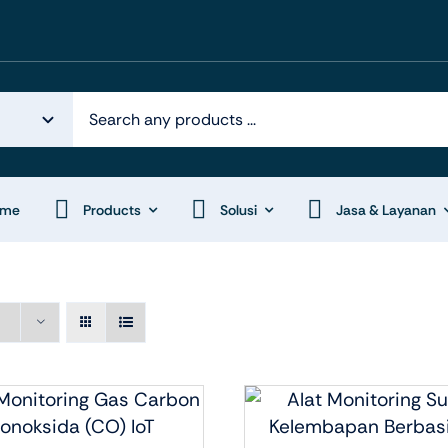
ome
Products
Solusi
Jasa & Layanan
k Otomasi
Display System