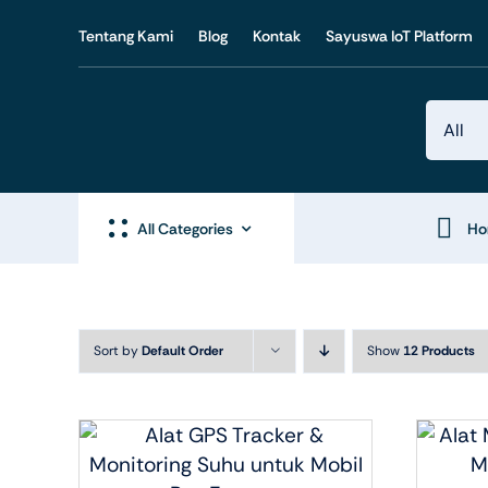
Skip
Tentang Kami
Blog
Kontak
Sayuswa IoT Platform
to
content
All Categories
H
Sort by
Default Order
Show
12 Products
Produk IoT
Produ