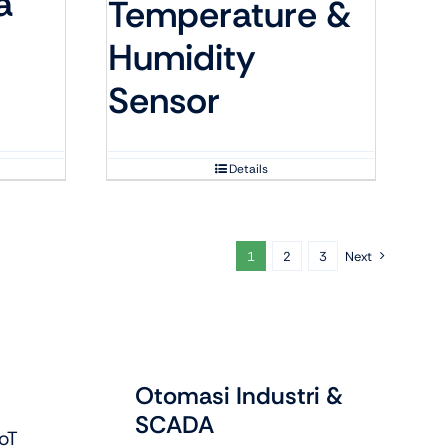
a
Temperature &
Humidity
Sensor
Details
1
2
3
Next
Otomasi Industri &
SCADA
oT