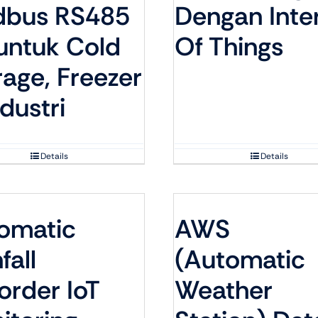
bus RS485
Dengan Inte
 untuk Cold
Of Things
rage, Freezer
dustri
Details
Details
omatic
AWS
fall
(Automatic
order IoT
Weather