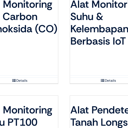
t Monitoring
Alat Monitor
 Carbon
Suhu &
oksida (CO)
Kelembapa
Berbasis IoT
Details
Details
t Monitoring
Alat Pendete
u PT100
Tanah Longs