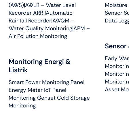
(AWS)
|
AWLR – Water Level
Moisture
Recorder ARR
|
Automatic
Sensor S
Rainfall Recorder
|
AWQM –
Data Logg
Water Quality Monitoring
|APM –
Air Pollution Monitoring
Sensor 
Early War
Monitoring Energi &
Monitorin
Listrik
Monitorin
Monitori
Smart Power Monitoring Panel
Asset Mo
Energy Meter IoT Panel
Monitoring Genset Cold Storage
Monitoring