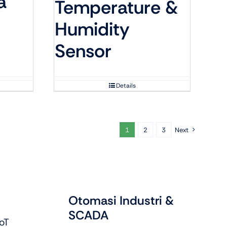
a
Temperature &
Humidity
Sensor
Details
1
2
3
Next
Otomasi Industri &
SCADA
oT