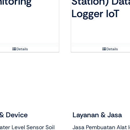
itoring
Station) Dat
Logger IoT
Details
Details
& Device
Layanan & Jasa
ter Level Sensor Soil
Jasa Pembuatan Alat I