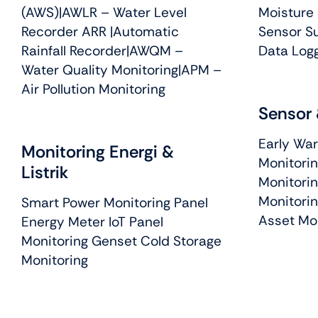
(AWS)
|
AWLR – Water Level
Moisture
Recorder ARR
|
Automatic
Sensor S
Rainfall Recorder
|
AWQM –
Data Logg
Water Quality Monitoring
|APM –
Air Pollution Monitoring
Sensor 
Early War
Monitoring Energi &
Monitorin
Listrik
Monitorin
Monitori
Smart Power Monitoring Panel
Asset Mo
Energy Meter IoT Panel
Monitoring Genset Cold Storage
Monitoring