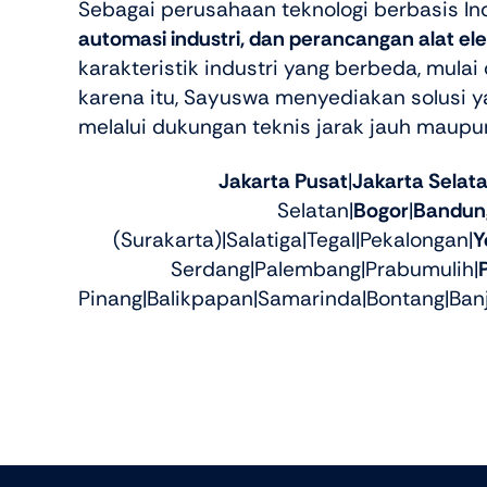
Sebagai perusahaan teknologi berbasis In
automasi industri, dan perancangan alat ele
karakteristik industri yang berbeda, mula
karena itu, Sayuswa menyediakan solusi 
melalui dukungan teknis jarak jauh maupu
Jakarta Pusat
|
Jakarta Selat
Selatan|
Bogor
|
Bandun
(Surakarta)|Salatiga|Tegal|Pekalongan|
Y
Serdang|Palembang|Prabumulih|
Pinang|Balikpapan|Samarinda|Bontang|Ban