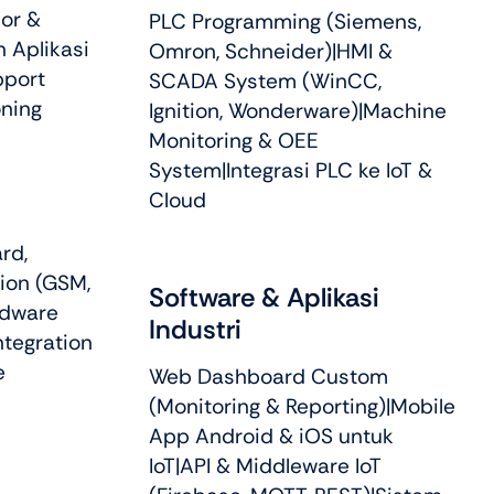
or &
PLC Programming (Siemens,
 Aplikasi
Omron, Schneider)|HMI &
pport
SCADA System (WinCC,
ning
Ignition, Wonderware)|Machine
Monitoring & OEE
System|Integrasi PLC ke IoT &
Cloud
rd,
ion (GSM,
Software & Aplikasi
rdware
Industri
ntegration
e
Web Dashboard Custom
(Monitoring & Reporting)|Mobile
App Android & iOS untuk
IoT|API & Middleware IoT