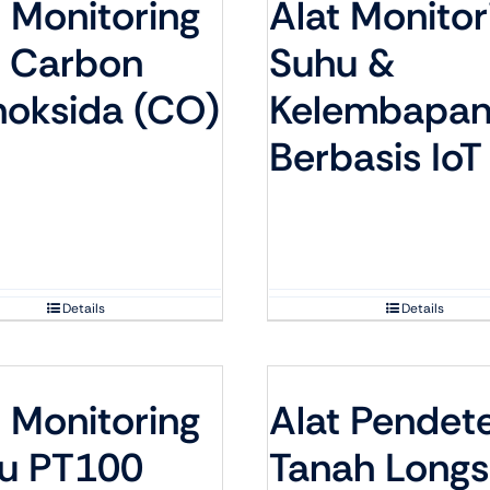
t Monitoring
Alat Monitor
 Carbon
Suhu &
oksida (CO)
Kelembapa
Berbasis IoT
Details
Details
t Monitoring
Alat Pendete
u PT100
Tanah Longs