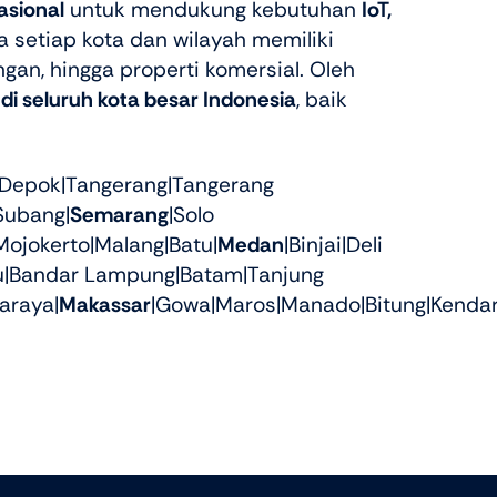
asional
untuk mendukung kebutuhan
IoT,
setiap kota dan wilayah memiliki
gan, hingga properti komersial. Oleh
 di seluruh kota besar Indonesia
, baik
|Depok|Tangerang|Tangerang
Subang|
Semarang
|Solo
Mojokerto|Malang|Batu|
Medan
|Binjai|Deli
lu|Bandar Lampung|Batam|Tanjung
araya|
Makassar
|Gowa|Maros|Manado|Bitung|Kendar