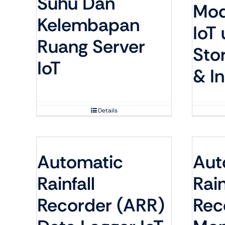
Suhu Dan
Mod
Kelembapan
IoT
Ruang Server
Sto
IoT
& In
Details
Automatic
Aut
Rainfall
Rain
Recorder (ARR)
Rec