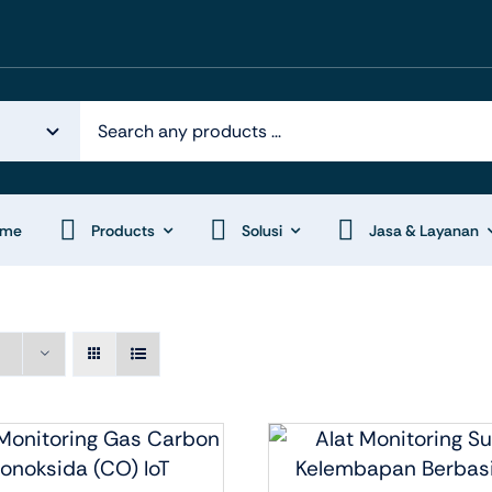
ome
Products
Solusi
Jasa & Layanan
k Otomasi
Display System