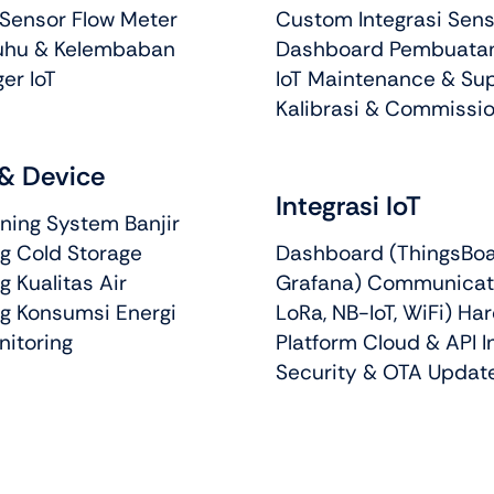
 Sensor Flow Meter
Custom Integrasi Sens
uhu & Kelembaban
Dashboard Pembuatan
er IoT
IoT Maintenance & Su
Kalibrasi & Commissio
& Device
Integrasi IoT
ning System Banjir
g Cold Storage
Dashboard (ThingsBoa
g Kualitas Air
Grafana) Communicat
ng Konsumsi Energi
LoRa, NB-IoT, WiFi) Ha
nitoring
Platform Cloud & API I
Security & OTA Updat