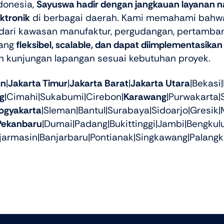
donesia,
Sayuswa hadir dengan jangkauan layanan n
ktronik
di berbagai daerah. Kami memahami bahwa 
i dari kawasan manufaktur, pergudangan, pertamban
yang
fleksibel, scalable, dan dapat diimplementasikan
n kunjungan lapangan sesuai kebutuhan proyek.
an
|
Jakarta Timur
|
Jakarta Barat
|
Jakarta Utara
|Bekasi
g
|Cimahi|Sukabumi|Cirebon|
Karawang
|Purwakarta|
ogyakarta
|Sleman|Bantul|Surabaya|Sidoarjo|Gresik|
Pekanbaru
|Dumai|Padang|Bukittinggi|Jambi|Bengku
jarmasin|Banjarbaru|Pontianak|Singkawang|Palangk