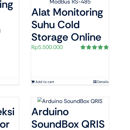
ing
Alat Monitoring
Suhu Cold
n
Storage Online
Rp
5.500.000
Rated
5.00
out of 5
Add to cart
Details
ksi
Arduino
or
SoundBox QRIS