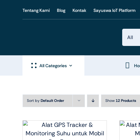
Skip
Tentang Kami
Blog
Kontak
Sayuswa IoT Platform
to
content
All Categories
H
Sort by
Default Order
Show
12 Products
Produk IoT
Produ