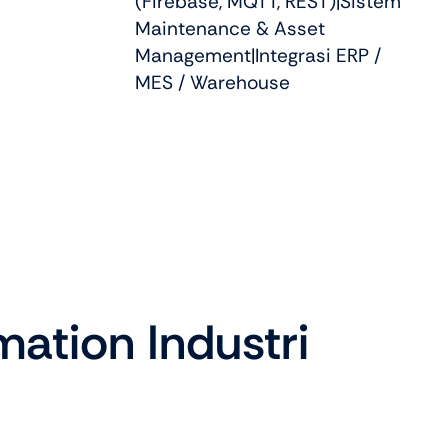
(Firebase, MQTT, REST)|Sistem
Maintenance & Asset
Management|Integrasi ERP /
MES / Warehouse
ation Industri