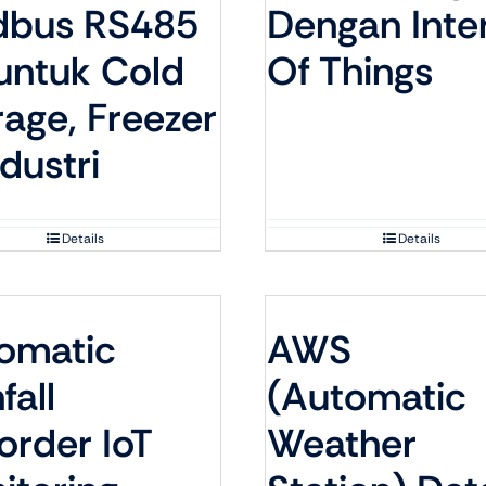
bus RS485
Dengan Inte
 untuk Cold
Of Things
rage, Freezer
dustri
Details
Details
omatic
AWS
fall
(Automatic
order IoT
Weather