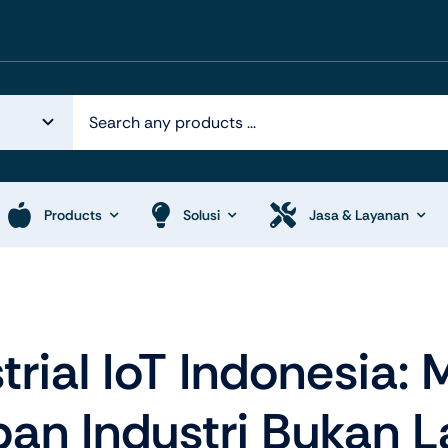
Products
Solusi
Jasa & Layanan
k Otomasi
Display System
trial IoT Indonesia:
an Industri Bukan L