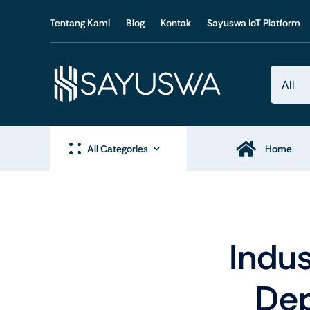
Skip
Tentang Kami
Blog
Kontak
Sayuswa IoT Platform
to
content
All Categories
Home
Produk IoT
Produ
Indus
Dep