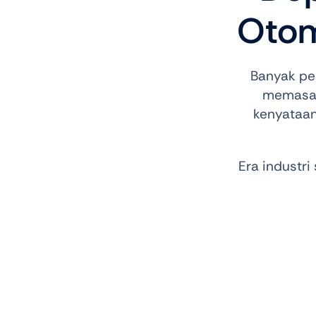
Otom
Banyak per
memasan
kenyataan
Era industri