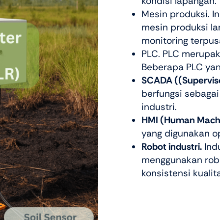
kondisi lapangan.
Mesin produksi. I
mesin produksi l
monitoring terpus
PLC. PLC merupaka
Beberapa PLC ya
SCADA ((Superviso
berfungsi sebagai
industri.
HMI (Human Machin
yang digunakan op
Robot industri.
Ind
menggunakan robo
konsistensi kualit