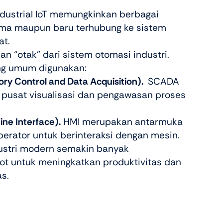
ndustrial IoT memungkinkan berbagai
ama maupun baru terhubung ke sistem
at.
n “otak” dari sistem otomasi industri.
ng umum digunakan:
ry Control and Data Acquisition).
SCADA
 pusat visualisasi dan pengawasan proses
e Interface).
HMI merupakan antarmuka
erator untuk berinteraksi dengan mesin.
ustri modern semakin banyak
t untuk meningkatkan produktivitas dan
as.