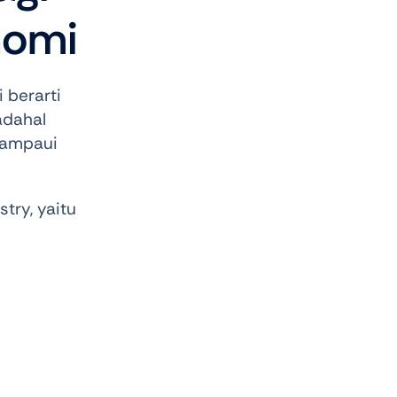
nomi
 berarti
adahal
elampaui
try, yaitu