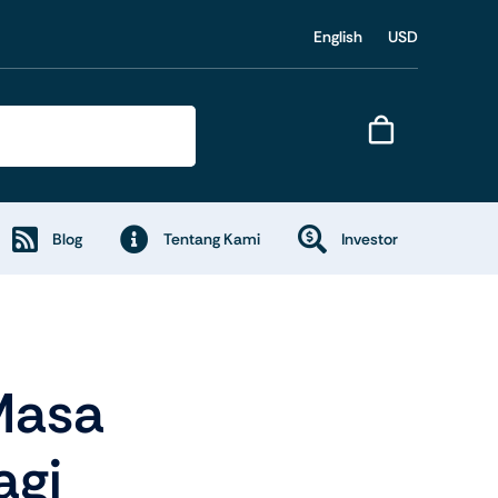
English
USD
Blog
Tentang Kami
Investor
 Masa
agi