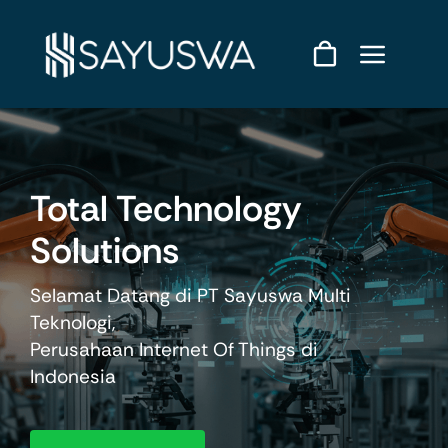
Skip
to
content
Total Technology
Solutions
Selamat Datang di PT Sayuswa Multi
Teknologi,
Perusahaan Internet Of Things di
Indonesia