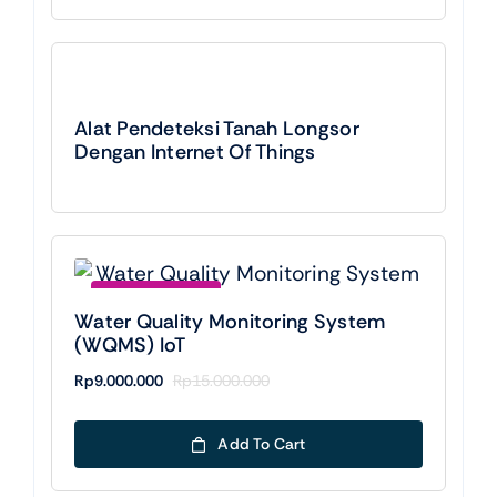
Alat Pendeteksi Tanah Longsor
Dengan Internet Of Things
Save Rp6000000
Water Quality Monitoring System
(WQMS) IoT
Rp
9.000.000
Rp
15.000.000
Original
Current
price
price
was:
is:
Add To Cart
Rp15.000.000.
Rp9.000.000.