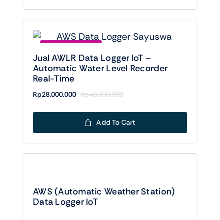
Save Rp12000000
Jual AWLR Data Logger IoT –
Automatic Water Level Recorder
Real-Time
Rp
28.000.000
Rp
40.000.000
Original
Current
price
price
was:
is:
Add To Cart
Rp40.000.000.
Rp28.000.000.
AWS (Automatic Weather Station)
Data Logger IoT